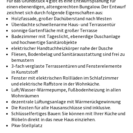
Für das Grundstück 4 gibt es eine Entwurfsplanung für
einen ebenerdigen, altengerechten Bungalow. Der Entwurf
zeichnet sich durch folgende Eigenschaften aus:
Holzfassade, großer Dachüberstand nach Westen
Überdachte schwellenarme Haus- und Terrassentür
sonnige Gartenfläche mit großer Terrasse
Badezimmer mit Tageslicht, ebenerdige Duschanlage
und hochwertige Sanitärobjekte
elektrischer Handtuchheizkörper nahe der Dusche
Fliesen, Bodenbelag und Sanitärausstattung sind frei zu
bemustern
3-fach verglaste Terrassentüren und Fensterelemente
in Kunststoff
Fenster mit elektrischen Rollläden im Schlafzimmer
und elektrische Raffstore in der Wohnküche.
Luft/Wasser-Wärmepumpe, Fußbodenheizung in allen
Wohnräumen
dezentrale Lüftungsanlage mit Wärmerückgewinnung
Die Kosten für alle Hausanschlüsse sind inklusive.
Schlüsselfertiges Bauen: Sie können mit Ihrer Küche und
Möbeln direkt in das neue Haus einziehen.
Pkw-Stellplatz